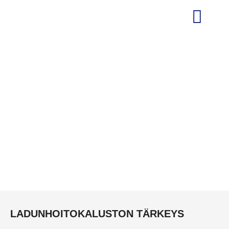
LATUHÖYLÄ G2
LADUNHOITOKALUSTON TÄRKEYS
KUNTIEN JA KAUPUNKIEN SUOSIMA MALLI