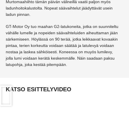
Murtomaahiihto tämän päivän välineillä vaatii paljon myös
ladunhoitokalustolta. Nopeat säävaihtelut jäädyttävät usein
ladun pinnan.
GT-Motor Oy tuo maahan G2-latukoneita, jotka on suunniteltu
vähälle lumelle ja nopeiden säävaihteluiden aiheuttaman jään
särkemiseen. Höylässä on 90 terää, jotka leikkaavat kovaakin
pintaa, terien korkeutta voidaan säätää ja latulevyä voidaan
nostaa ja laskea sähköisesti. Koneessa on muyös lumilevy,
jolla lumi voidaan kerätä keskemmälle. Näin saadaan paksu
latupohja, joka kestää pitempään.
KATSO ESITTELYVIDEO
UUTUUS, JOKA TEKEE HIIHDOSTA IKIMUISTETTAVAN. HIIHDÄT
PERINTEISTÄ TAI LUISTELUA,
G2 ON NUMERO YKSI!